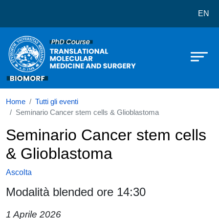
Dottorato in Translational Molecul
Salta al contenuto principale
EN
Home
Tutti gli eventi
Seminario Cancer stem cells & Glioblastoma
Seminario Cancer stem cells
& Glioblastoma
Ascolta
Modalità blended ore 14:30
1 Aprile 2026